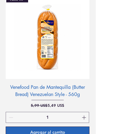
Venefood Pan de Mantequilla (Butter
Bread) Venezuelan Style - 560g
Precio
Precio de oferta
5,99 US$
5,49 US$
Agregar al carrito