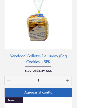
Venefood Galletas De Huevo (Egg
Cookies) - 5PK
Precio
Precio de oferta
5,99 US$
5,49 US$
Agregar al carrito
New Arrival