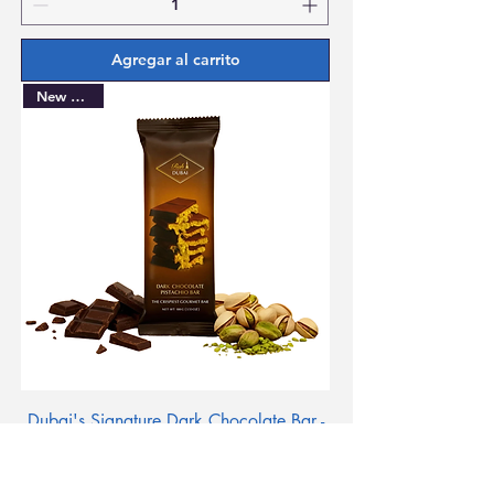
Agregar al carrito
New Arrival
Dubai's Signature Dark Chocolate Bar -
3.5 Oz
Precio
8,99 US$