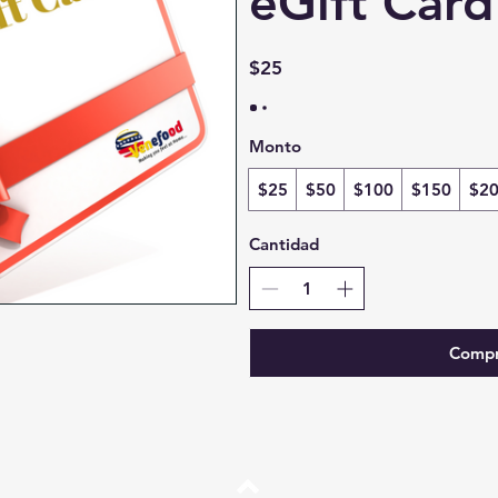
eGift Card
$25
Monto
$25
$50
$100
$150
$2
Cantidad
Compr