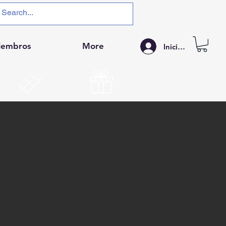
iembros
More
Iniciar sesión