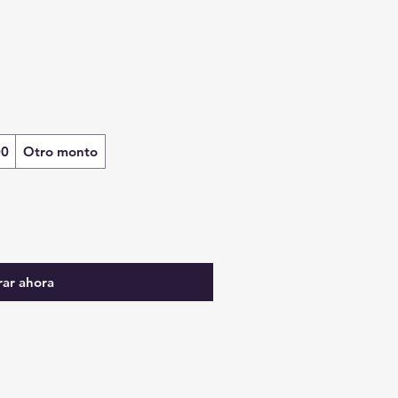
00
Otro monto
ar ahora