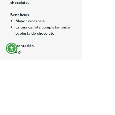
chocolate.
Beneficios
Mayor crocancia.
Es una galleta completamente
cubierta de chocolate.
Presentación
200 g
Ingredientes
Harina De Trigo, Azucar,
Margarina, Masa de Cacao,
Huevos, Licor de Cacao, Suero de
Leche, Leche en polvo
Descremada, Grageas de Cacao,
Lecitina, Polvo de Hornear, Sal y
Esencia de Vainilla. Contiene
Gluten.