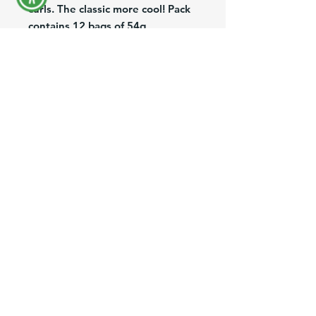
curls. The classic more cool! Pack
contains 12 bags of 54g
each.Cheese Tris, deliciosos
palitos curvos de queso. El clásico
mas cool! El bulto contiene 12
bolsas de 54g cada una.
Producto Hecho en Venezuela.
CHEESE TRIS - 12 PK
Brand:
Frito Lay
Description:
Cheese Tris
Pack/Size:
12PK/54g bulk
Origin:
Venezuela
Preguntas más frecuentes
Envíos y Devoluciones
Términos y Condiciones
Independent Sales Partner Program