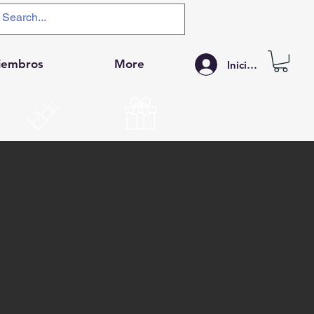
iembros
More
Iniciar sesión