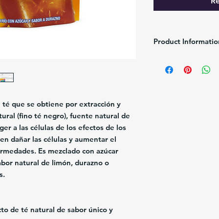
Re
Product Informatio
Brand:
Nestle
Description:
Nestea Du
Pack/Size:
1/240g ba
Origin:
Venezuela
té que se obtiene por extracción y
ural (fino té negro), fuente natural de
er a las células de los efectos de los
den dañar las células y aumentar el
ermedades. Es mezclado con azúcar
abor natural de limón, durazno o
s.
to de té natural de sabor único y