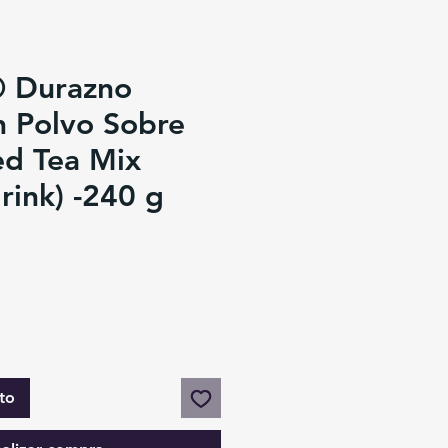
 Durazno
n Polvo Sobre
ed Tea Mix
ink) -240 g
to