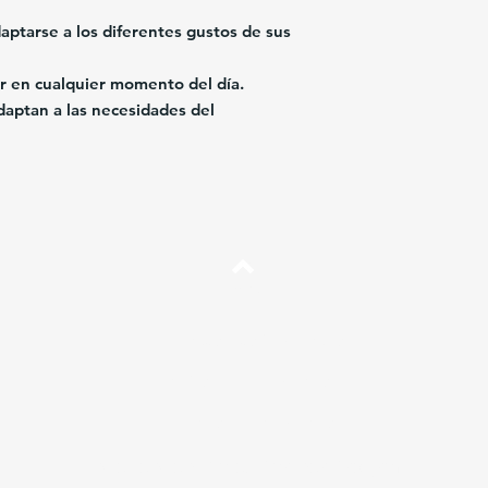
daptarse a los diferentes gustos de sus
r en cualquier momento del día.
daptan a las necesidades del
Arriba
Preguntas más frecuentes
Envíos y Devoluciones
Términos y Condiciones
Independent Sales Partner Program