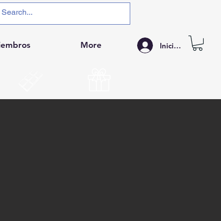
iembros
More
Iniciar sesión