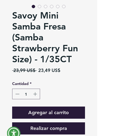
Savoy Mini
Samba Fresa
(Samba
Strawberry Fun
Size) - 1/35CT
Precio
Precio
 23,99 US$ 
23,49 US$
de
oferta
Cantidad
*
Agregar al carrito
Realizar compra