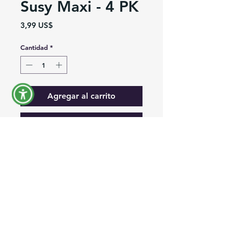
Susy Maxi - 4 PK
Precio
3,99 US$
Cantidad
*
Agregar al carrito
Realizar compra
Delicious Wafer filled with
Chocolate. Deliciosa galleta
rellena de Chocolate.
Preguntas más frecuentes